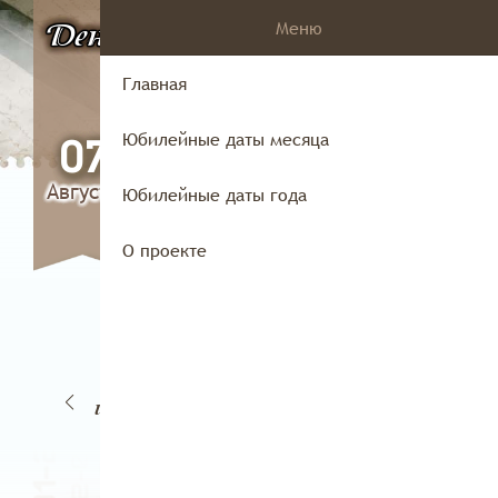
Меню
День
в истории
Владимирского
Главная
края
Юбилейные даты месяца
07
Августа
Юбилейные даты года
О проекте
30
8
29
01
июня
ня
июня
июля
и