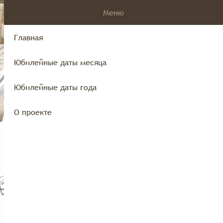
Меню
Главная
Юбилейные даты месяца
края
Юбилейные даты года
О проекте
Юбилейные даты года
О проекте