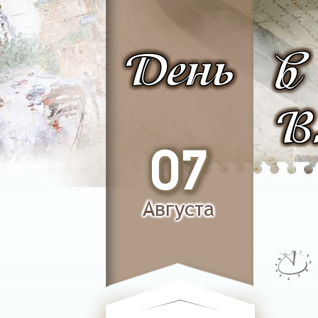
День
в
В
07
Августа