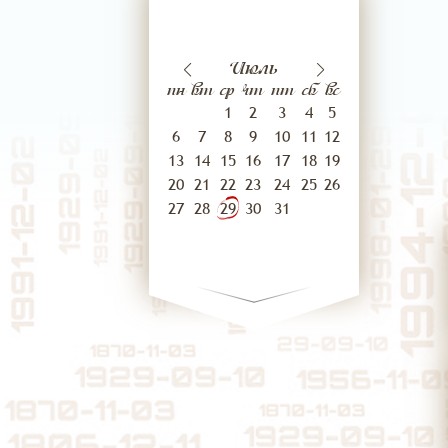
26
27
юля
Июнь
Июль
июля
Авгу
пн
вт
ср
чт
пт
сб
вс
1
2
3
4
5
6
7
8
9
10
11
12
13
14
15
16
17
18
19
20
21
22
23
24
25
26
27
28
29
30
31