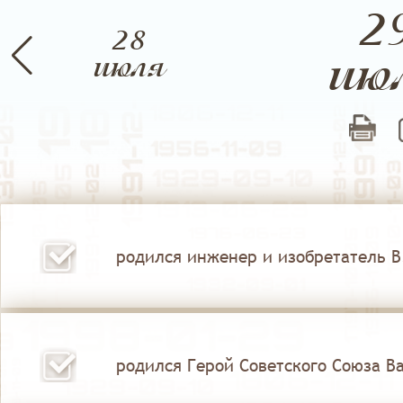
2
28
ию
ст
июля
Сентябрь
Октябрь
родился инженер и изобретатель В.
родился Герой Советского Союза Ва