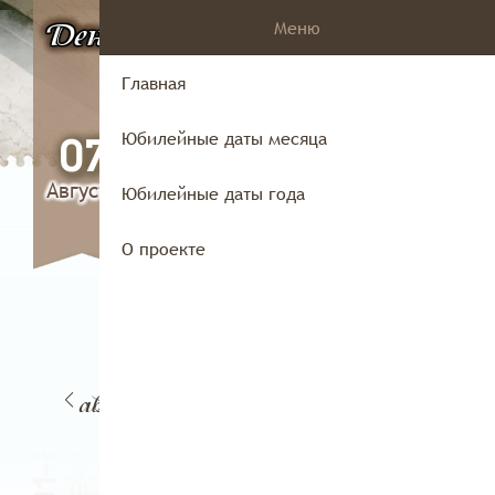
Меню
День
в истории
Владимирского
Главная
края
Юбилейные даты месяца
07
Августа
Юбилейные даты года
О проекте
28
6
27
29
августа
уста
августа
августа
авг