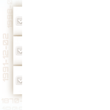
родился владимирский писатель Альберт
Иванович Карышев (1936 г.)
Юбилей 90 лет
родился генерал-лейтенант, участник
Второй Мировой войны П. Ф. Малышев (1898
г.)
родился Герой Советского Союза Александр
Федорович Мошин (1917 г.)