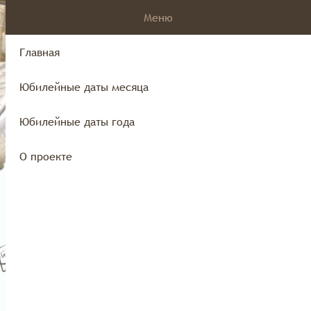
Меню
Главная
Юбилейные даты месяца
края
Юбилейные даты года
О проекте
Юбилейные даты года
О проекте