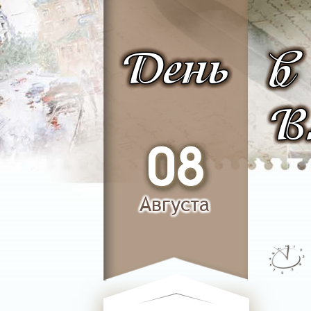
День
в
В
08
Августа