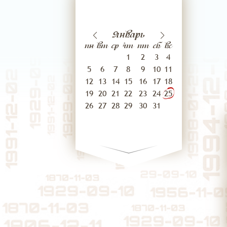
22
23
нваря
Декабрь
Январь
января
Февр
пн
вт
ср
чт
пт
сб
вс
1
2
3
4
5
6
7
8
9
10
11
12
13
14
15
16
17
18
19
20
21
22
23
24
25
26
27
28
29
30
31