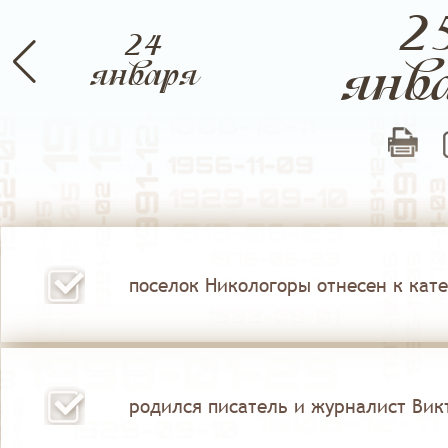
2
24
янв
аль
января
Март
Апрель
поселок Никологоры отнесен к кате
родился писатель и журналист Викт