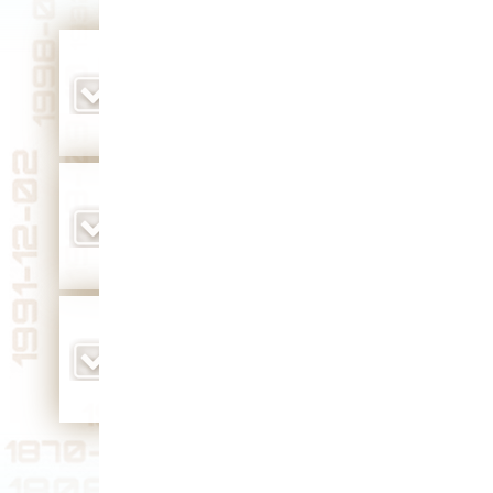
был сдан в эксплуатацию Владимирский
комбикормовый завод (1987 г.)
родился почетный гражданин Суздальского
района, председатель колхоза-миллионера
им. XXII съезда КПСС, депутат Верховного
Совета СССР Виктор Павлович Пантыкин
(1937 г.)
родился кавалер ордена Мужества,
участник Специальной военной операции
Тахир Аллахшукюрович Садиев (1978 г.)