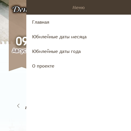
Меню
День
в истории
Владимирского
Главная
края
Юбилейные даты месяца
09
Августа
Юбилейные даты года
О проекте
22
0
21
23
июля
ля
июля
июля
и