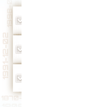
во Владимире был открыт первый
эвакогоспиталь, получивший номер 1888
(1941 г.)
Юбилей 85 лет
родился первый постсоветский губернатор
Владимирской области Юрий Васильевич
Власов (1961 г.)
Юбилей 65 лет
родился Герой Советского Союза Павел
Акимович Рачков (1923 г.)