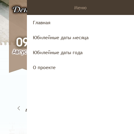
Меню
День
в истории
Владимирского
Главная
края
Юбилейные даты месяца
09
Августа
Юбилейные даты года
О проекте
22
0
21
23
июня
ня
июня
июня
и