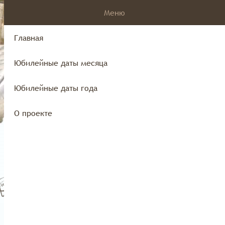
Меню
Главная
Юбилейные даты месяца
края
Юбилейные даты года
О проекте
Юбилейные даты года
О проекте