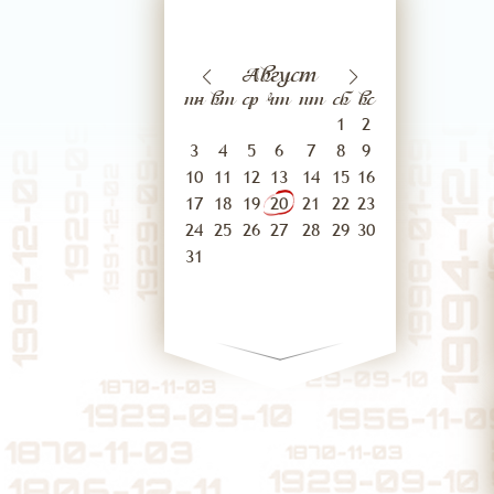
17
18
густа
Июль
Август
августа
Сентя
пн
вт
ср
чт
пт
сб
вс
1
2
3
4
5
6
7
8
9
10
11
12
13
14
15
16
17
18
19
20
21
22
23
24
25
26
27
28
29
30
31