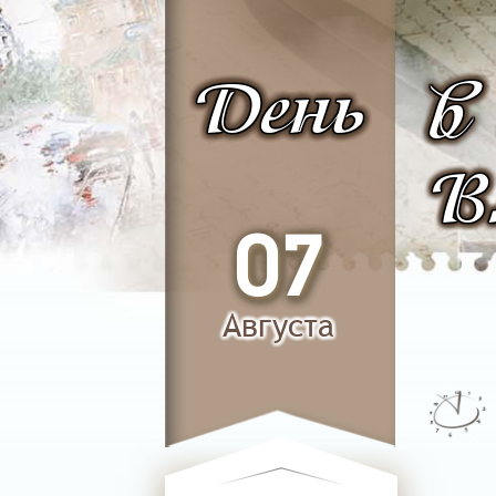
День
в
В
07
Августа