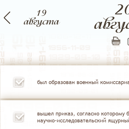
2
19
авгу
брь
августа
Октябрь
Ноябрь
был образован военный комиссариа
вышел приказ, согласно которому 
научно-исследовательский ящурный 