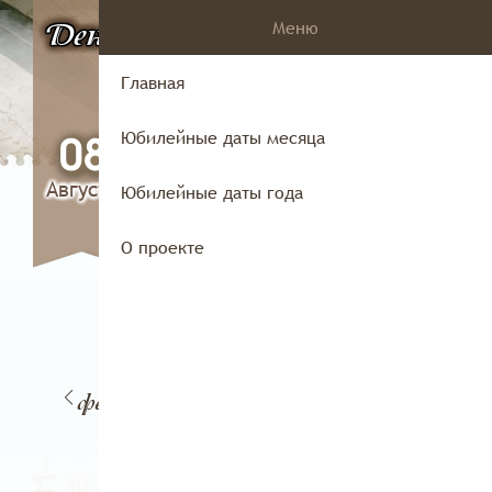
Меню
День
в истории
Владимирского
Главная
края
Юбилейные даты месяца
08
Августа
Юбилейные даты года
О проекте
20
8
19
21
февраля
раля
февраля
февраля
фев