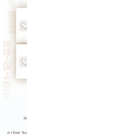
решением исполкома горсовета № 151
одной из первых построенных в новом
районе улиц было присвоено имя дважды
Героя Советского Союза, Героя
Социалистического Труда Климента
Ворошилова (1970 г.)
родилась певица, заслуженная артистка РФ
Ольга Васильевна Жукова (1944 г.)
Земля Владимирская / Электронная библиотека
© ГБУК "Владимирская областная научная библиотека". 2017-2026