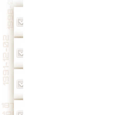
родился владимирский художник Виктор
Алексеевич Бычков (1956 г.)
Юбилей 70 лет
в Пиганово была открыта исправительная
ремесленно-земледельческая колония для
несовершеннолетних преступников и
беспризорных детей (1892 г.)
открыт мемориал на месте гибели Ю.
Гагарина и В. Серегина (1975 г.)
родился Герой Советского Союза