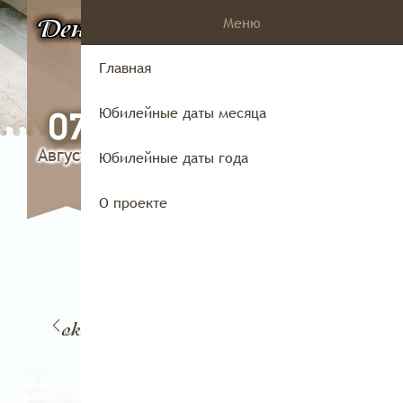
Меню
День
в истории
Владимирского
Главная
края
Юбилейные даты месяца
07
Августа
Юбилейные даты года
О проекте
17
5
16
18
октября
ября
октября
октября
окт