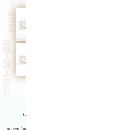
открыт Владимирский губернский
исторический музей (1906 г.)
Юбилей 120 лет
на Петушинском заводе силикатного
кирпича выпущена первая продукция (1915
г.)
Земля Владимирская / Электронная библиотека
© ГБУК "Владимирская областная научная библиотека". 2017-2026