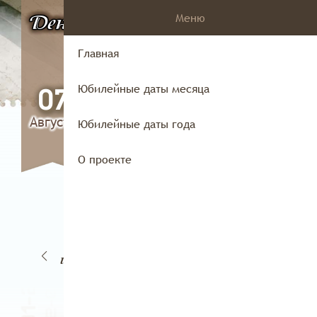
Меню
День
в истории
Владимирского
Главная
края
Юбилейные даты месяца
07
Августа
Юбилейные даты года
О проекте
17
5
16
18
июня
ня
июня
июня
и