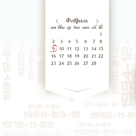
06
07
враля
Январь
Февраль
февраля
Мар
пн
вт
ср
чт
пт
сб
вс
1
2
3
4
5
6
7
8
9
10
11
12
13
14
15
16
17
18
19
20
21
22
23
24
25
26
27
28