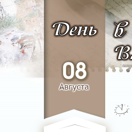
День
в
В
08
Августа