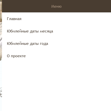
Меню
Главная
Юбилейные даты месяца
края
Юбилейные даты года
О проекте
Юбилейные даты года
О проекте