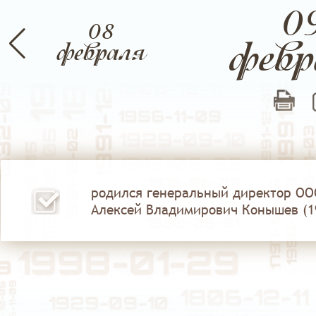
0
08
февр
т
февраля
Апрель
Май
родился генеральный директор ОО
Алексей Владимирович Конышев (19