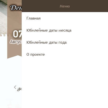
Меню
День
в истории
Владимирского
Главная
края
Юбилейные даты месяца
07
Августа
Юбилейные даты года
О проекте
06
4
05
07
декабря
абря
декабря
декабря
дек