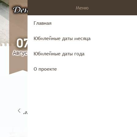
Меню
День
в истории
Владимирского
Главная
края
Юбилейные даты месяца
07
Августа
Юбилейные даты года
О проекте
06
4
05
07
марта
рта
марта
марта
ма