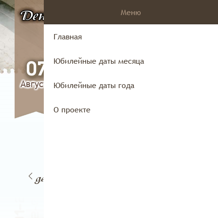
Меню
День
в истории
Владимирского
Главная
края
Юбилейные даты месяца
07
Августа
Юбилейные даты года
О проекте
05
3
04
06
декабря
абря
декабря
декабря
дек