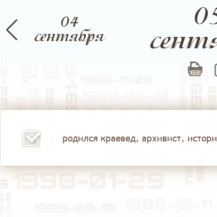
0
04
сент
брь
сентября
Ноябрь
Декабрь
родился краевед, архивист, историк