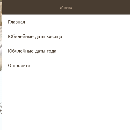
Меню
Главная
Юбилейные даты месяца
края
Юбилейные даты года
О проекте
Юбилейные даты года
О проекте