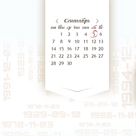
02
03
нтября
Август
Сентябрь
сентября
Октя
пн
вт
ср
чт
пт
сб
вс
1
2
3
4
5
6
7
8
9
10
11
12
13
14
15
16
17
18
19
20
21
22
23
24
25
26
27
28
29
30