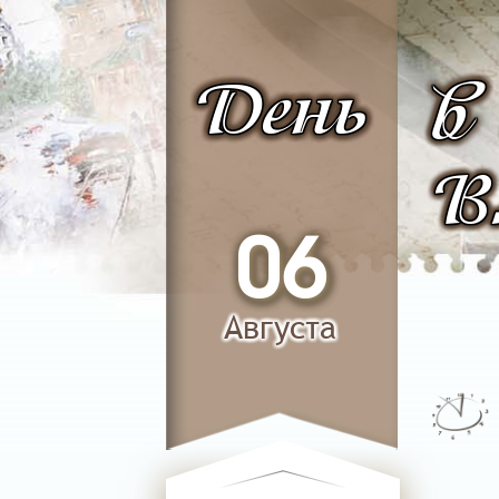
День
в
В
06
Августа