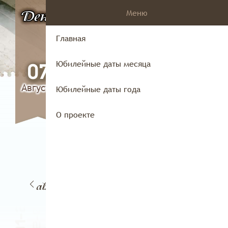
Меню
День
в истории
Владимирского
Главная
края
Юбилейные даты месяца
07
Августа
Юбилейные даты года
О проекте
05
3
04
Вчера
Сег
августа
уста
августа