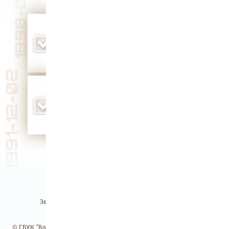
родился участник Великой Отечественной
войны, Герой Советского Союза Александр
Иосифович Рощин (1911 г.)
Юбилей 115 лет
родился Герой Советского Союза Александр
Никитович Белкин (1918 г.)
Земля Владимирская / Электронная библиотека
© ГБУК "Владимирская областная научная библиотека". 2017-2026