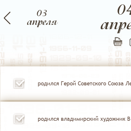
0
03
апр
й
апреля
Июнь
Июль
родился Герой Советского Союза Ле
родился владимирский художник В.