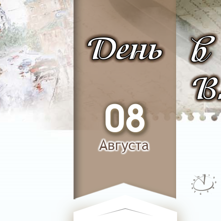
День
в
В
08
Августа