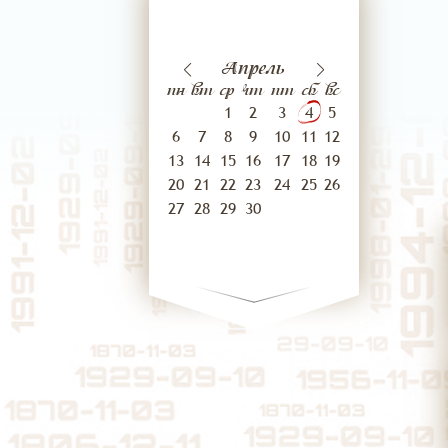
01
02
преля
Март
Апрель
апреля
Ма
пн
вт
ср
чт
пт
сб
вс
1
2
3
4
5
6
7
8
9
10
11
12
13
14
15
16
17
18
19
20
21
22
23
24
25
26
27
28
29
30