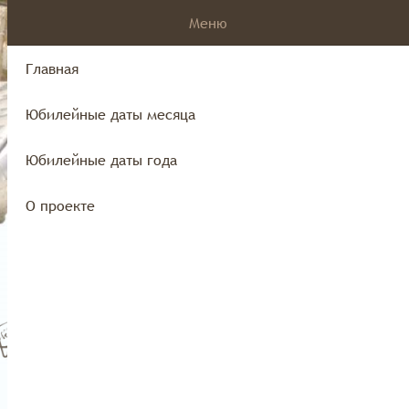
Меню
Главная
Юбилейные даты месяца
края
Юбилейные даты года
О проекте
Юбилейные даты года
О проекте