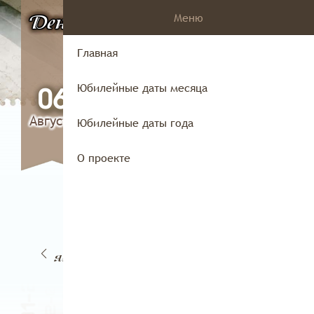
Меню
День
в истории
Владимирского
Главная
края
Юбилейные даты месяца
06
Августа
Юбилейные даты года
О проекте
04
2
03
05
января
аря
января
января
ян