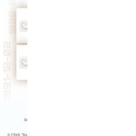
должность директора Владимиро-
Суздальского музея-заповедника заняла
Алиса Ивановна Аксенова (1960 г.)
родился футболист, тренер владимирской
команды «Торпедо» Юрий Васильевич
Пьянов (1947 г.)
Земля Владимирская / Электронная библиотека
© ГБУК "Владимирская областная научная библиотека". 2017-2026