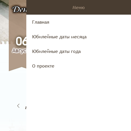
Меню
День
в истории
Владимирского
Главная
края
Юбилейные даты месяца
06
Августа
Юбилейные даты года
О проекте
03
1
02
04
июля
ля
июля
июля
и