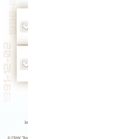
родилась художница-авангардистка,
живописец, график, иллюстратор Ольга
Владимировна Розанова (1886 г.)
Юбилей 140 лет
родился участник специальной военной
операции Алексей Юрьевич Блохин (1991 г.)
Юбилей 35 лет
Земля Владимирская / Электронная библиотека
© ГБУК "Владимирская областная научная библиотека". 2017-2026